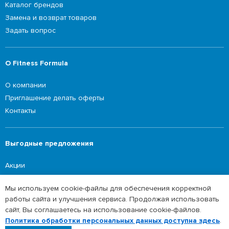
Каталог брендов
Замена и возврат товаров
Задать вопрос
О Fitness Formula
О компании
Приглашение делать оферты
Контакты
Выгодные предложения
Акции
Мы используем cookie-файлы для обеспечения корректной
работы сайта и улучшения сервиса. Продолжая использовать
©2026 Fitness Formula
сайт, Вы соглашаетесь на использование cookie-файлов.
Сайт в режиме наполнения данных. Полный
Политика обработки персональных данных
Политика обработки персональных данных доступна здесь
.
ассортимент доступен в нашем мобильном