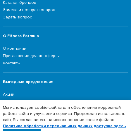
Каталог брендов
Замена и возврат товаров
Задать вопрос
О Fitness Formula
О компании
Приглашение делать оферты
Контакты
Выгодные предложения
Акции
Мы используем cookie-файлы для обеспечения корректной
работы сайта и улучшения сервиса. Продолжая использовать
©2026 Fitness Formula
сайт, Вы соглашаетесь на использование cookie-файлов.
Сайт в режиме наполнения данных. Полный
Политика обработки персональных данных
Политика обработки персональных данных доступна здесь
.
ассортимент доступен в нашем мобильном