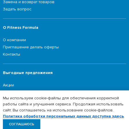
Замена и возврат товаров
Задать вопрос
О Fitness Formula
О компании
Приглашение делать оферты
Контакты
Выгодные предложения
Акции
Мы используем cookie-файлы для обеспечения корректной
работы сайта и улучшения сервиса. Продолжая использовать
©2026 Fitness Formula
сайт, Вы соглашаетесь на использование cookie-файлов.
Сайт в режиме наполнения данных. Полный
Политика обработки персональных данных
Политика обработки персональных данных доступна здесь
.
ассортимент доступен в нашем мобильном
СОГЛАШАЮСЬ
приложении.