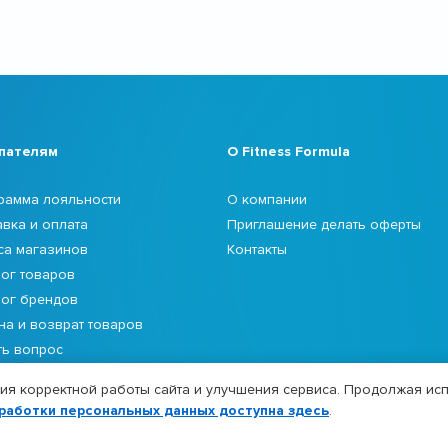
пателям
О Fitness Formula
рамма лояльности
О компании
авка и оплата
Приглашение делать оферты
са магазинов
Контакты
лог товаров
лог брендов
на и возврат товаров
ть вопрос
я корректной работы сайта и улучшения сервиса. Продолжая исп
работки персональных данных доступна здесь
.
лный ассортимент доступен в нашем мобильном приложении.