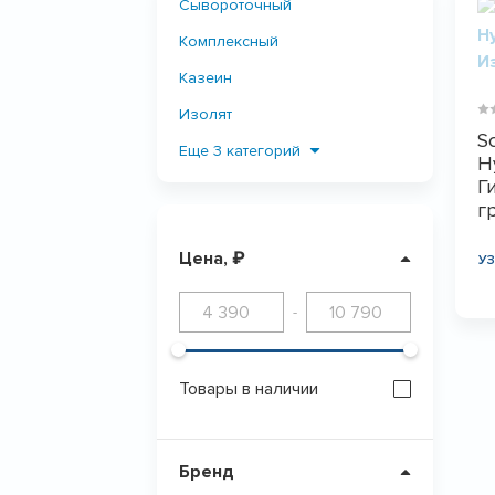
Сывороточный
Комплексный
Казеин
Изолят
S
Гидролизат
Еще 3 категорий
H
Г
Говяжий
г
Растительный
Цена, ₽
ПОКАЗАТЬ
0
У
-
Товары в наличии
Бренд