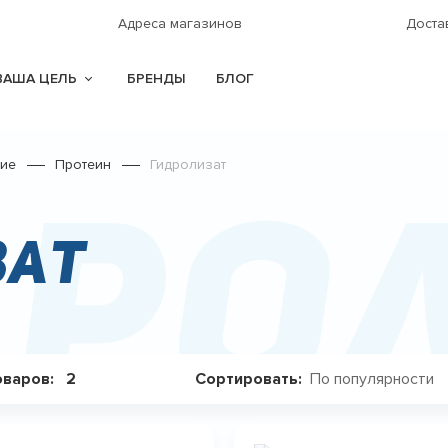
Адреса магазинов
Доста
ВАША ЦЕЛЬ
БРЕНДЫ
БЛОГ
ние
Протеин
Гидролизат
дро
зат
По популярности
оваров:
2
Сортировать: