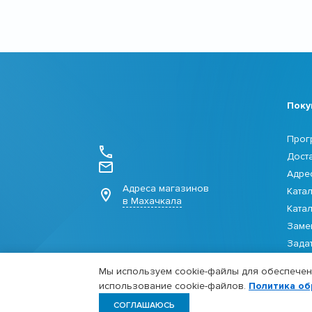
Поку
Прог
Дост
Адре
Адреса магазинов
Ката
в Махачкала
Ката
Заме
Зада
Мы используем cookie-файлы для обеспечени
использование cookie-файлов.
Политика об
©2026 Fitness Formula
Сайт в режиме наполнения данных. По
СОГЛАШАЮСЬ