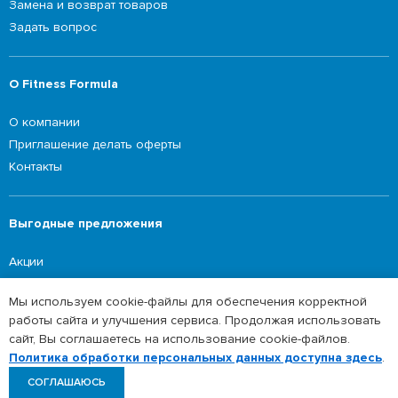
Замена и возврат товаров
Задать вопрос
О Fitness Formula
О компании
Приглашение делать оферты
Контакты
Выгодные предложения
Акции
Мы используем cookie-файлы для обеспечения корректной
работы сайта и улучшения сервиса. Продолжая использовать
©2026 Fitness Formula
сайт, Вы соглашаетесь на использование cookie-файлов.
Сайт в режиме наполнения данных. Полный
Политика обработки персональных данных
Политика обработки персональных данных доступна здесь
.
ассортимент доступен в нашем мобильном
СОГЛАШАЮСЬ
приложении.