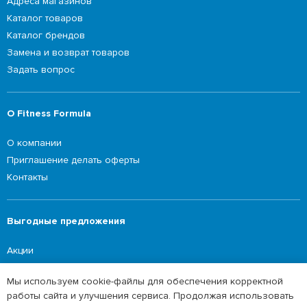
Адреса магазинов
Каталог товаров
Каталог брендов
Замена и возврат товаров
Задать вопрос
О Fitness Formula
О компании
Приглашение делать оферты
Контакты
Выгодные предложения
Акции
Мы используем cookie-файлы для обеспечения корректной
работы сайта и улучшения сервиса. Продолжая использовать
©2026 Fitness Formula