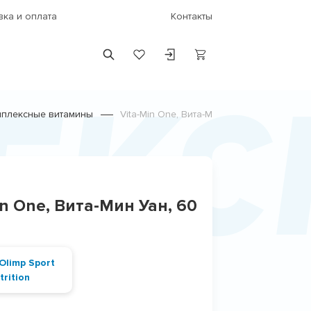
вка и оплата
Контакты
екс
плексные витамины
Vita-Min One, Вита-Мин Уан
Min One, Вита-Мин Уан, 60