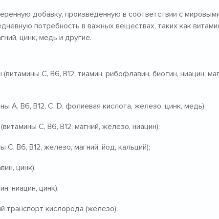
оверенную добавку, произведенную в соответствии с мировым
едневную потребность в важных веществах, таких как витами
гний, цинк, медь и другие.
витамины C, B6, B12, тиамин, рибофлавин, биотин, ниацин, маг
 A, B6, B12, C, D, фолиевая кислота, железо, цинк, медь);
итамины C, B6, B12, магний, железо, ниацин);
C, B6, B12, железо, магний, йод, кальций);
ин, цинк);
н, ниацин, цинк);
й транспорт кислорода (железо);