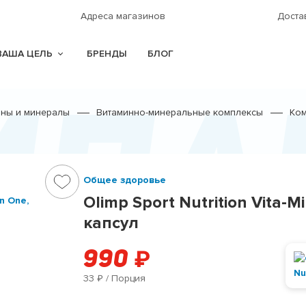
Адреса магазинов
Доста
ВАША ЦЕЛЬ
БРЕНДЫ
БЛОГ
мпл
ины и минералы
Витаминно-минеральные комплексы
Ком
Общее здоровье
Olimp Sport Nutrition Vita-
капсул
990
₽
33
/ Порция
₽