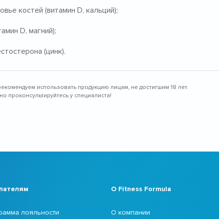
вье костей (витамин D, кальций);
мин D, магний);
тостерона (цинк).
рекомендуем использовать продукцию лицам, не достигшим 18 лет.
о проконсультируйтесь у специалиста!
пателям
О Fitness Formula
рамма лояльности
О компании