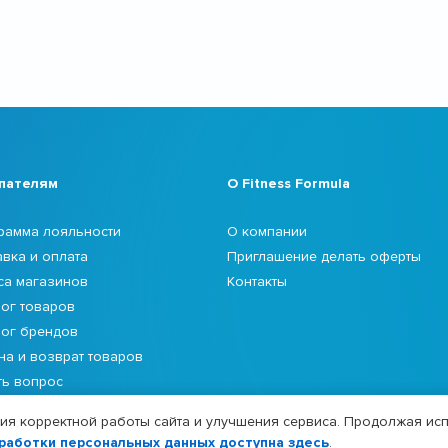
пателям
О Fitness Formula
рамма лояльности
О компании
авка и оплата
Приглашение делать оферты
са магазинов
Контакты
лог товаров
лог брендов
на и возврат товаров
ть вопрос
я корректной работы сайта и улучшения сервиса. Продолжая исп
работки персональных данных доступна здесь
.