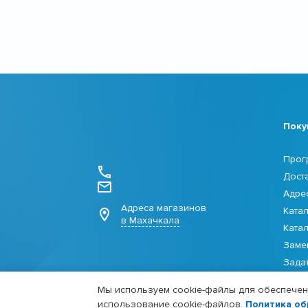
Поку
Прог
Дост
Адре
Адреса магазинов
Ката
в Махачкала
Ката
Заме
Зада
Мы используем cookie-файлы для обеспечени
использование cookie-файлов.
Политика об