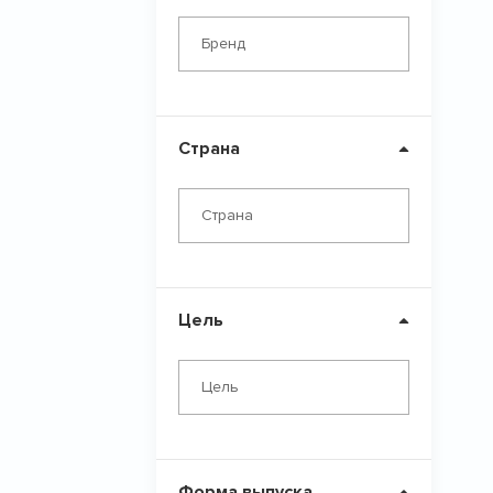
Глютамин
Бренд
Бета аланин
L-Карнитин
Страна
Страна
Цель
Цель
Форма выпуска