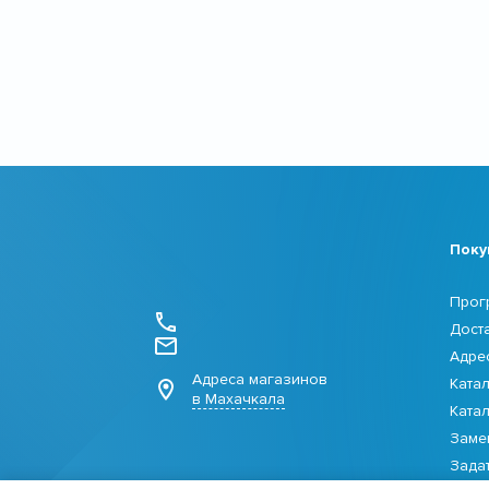
Поку
Прог
Дост
Адре
Адреса магазинов
Ката
в Махачкала
Ката
Заме
Зада