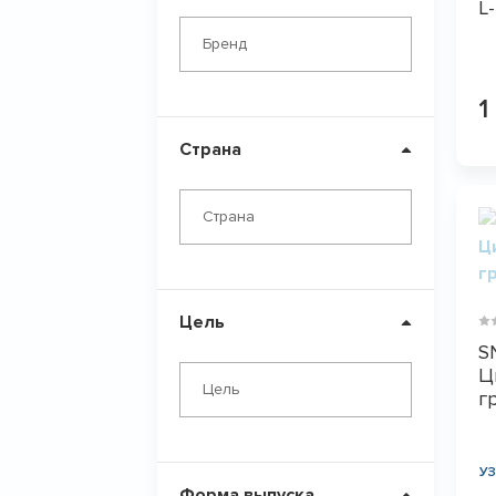
L
Глютамин
Бренд
Бета аланин
L-Карнитин
1
Страна
Страна
Цель
SN
Ц
Цель
г
У
Форма выпуска