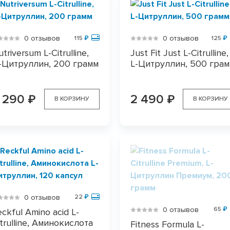
0 отзывов
0 отзывов
115
₽
125
₽
triversum L-Citrulline,
Just Fit Just L-Citrulline,
-Цитруллин, 200 грамм
L-Цитруллин, 500 гра
 290
2 490
₽
₽
В КОРЗИНУ
В КОРЗИНУ
0 отзывов
22
₽
0 отзывов
65
₽
eckful Amino acid L-
itrulline, Аминокислота
Fitness Formula L-